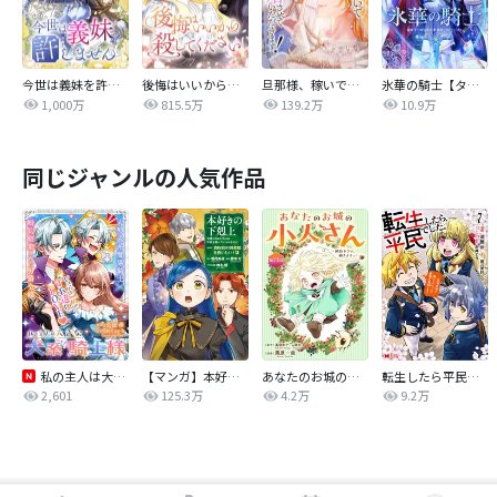
今世は義妹を許しません
後悔はいいから殺してください
旦那様、稼いで離婚させていただきます！
氷華の騎士【タテヨミ】
1,000万
815.5万
139.2万
10.9万
同じジャンルの人気作品
私の主人は大きな犬系騎士様
【マンガ】本好きの下剋上 第四部
あなたのお城の小人さん ～御飯下さい、働きますっ～（コミック）【分冊版】
転生したら平民でした。～生活水準に耐えられないので貴族を目指します～（コミック）
2,601
125.3万
4.2万
9.2万