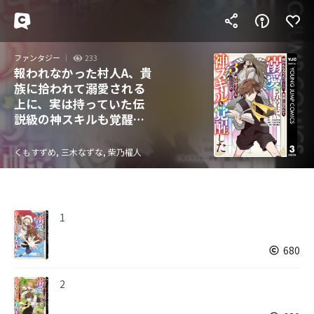
ファンタジー
233
報われなかった村人A、貴
族に拾われて溺愛される
上に、実は持っていた伝
説級の神スキルも覚醒し
た
くもすずめ, 三木なずな, 柴乃櫂人
1
680
2