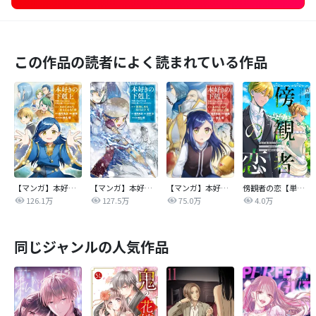
この作品の読者によく読まれている作品
【マンガ】本好きの下剋上 第二部
【マンガ】本好きの下剋上 第三部
【マンガ】本好きの下剋上
傍観者の恋【単話売】
126.1万
127.5万
75.0万
4.0万
同じジャンルの人気作品