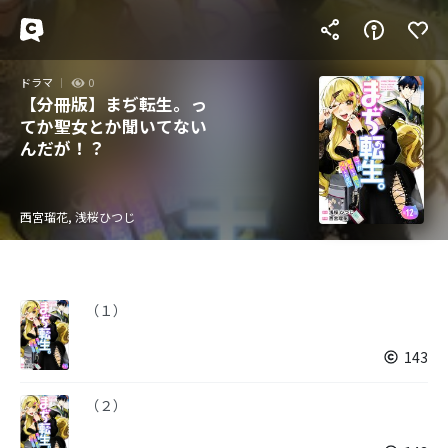
ドラマ
0
【分冊版】まぢ転生。っ
てか聖女とか聞いてない
んだが！？
西宮瑠花, 浅桜ひつじ
（１）
143
（２）