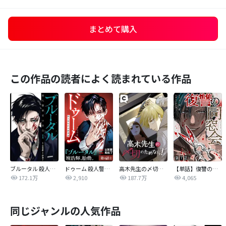
まとめて購入
この作品の読者によく読まれている作品
ブルータル 殺人警察官の告白
ドゥーム 殺人警察官の断罪録 分冊版
高木先生の〆切のためなら！
【単話】復讐の同窓会
172.1万
2,910
187.7万
4,065
同じジャンルの人気作品