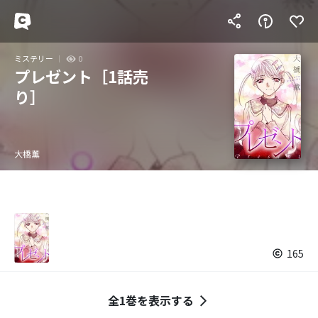
ミステリー
0
プレゼント［1話売
り］
大橋薫
165
全1巻を表示する