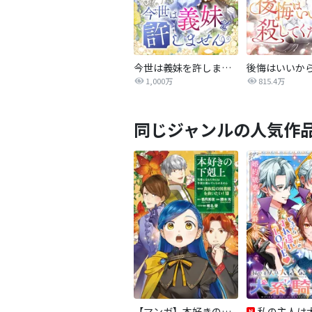
今世は義妹を許しません
1,000万
815.4万
同じジャンルの人気作
【マンガ】本好きの下剋上 第四部