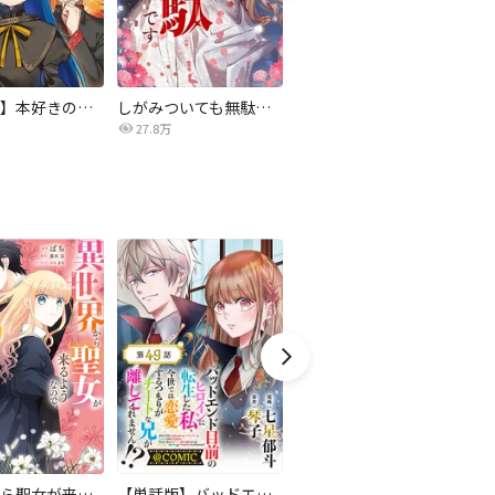
【マンガ】本好きの下剋上 第四部
しがみついても無駄です【タテヨミ】
転生したら平民でした。～生活水準に耐えられないので貴族を目指します～（コミック）
27.8万
9.2万
異世界から聖女が来るようなので、邪魔者は消えようと思います【分冊版】
【単話版】バッドエンド目前のヒロインに転生した私、今世では恋愛するつもりがチートな兄が離してくれません！？@COMIC
悪役令嬢の怠惰な溜め息【分冊版】