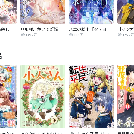
後悔はいいから殺してください
旦那様、稼いで離婚させていただきます！
氷華の騎士【タテヨミ】
139.2万
10.9万
125.2万
品
私の主人は大きな犬系騎士様
あなたのお城の小人さん ～御飯下さい、働きますっ～（コミック）【分冊版】
転生したら平民でした。～生活水準に耐えられないので貴族を目指します～（コミック）