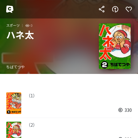
スポーツ
0
ハネ太
ちばてつや
（1）
330
（2）