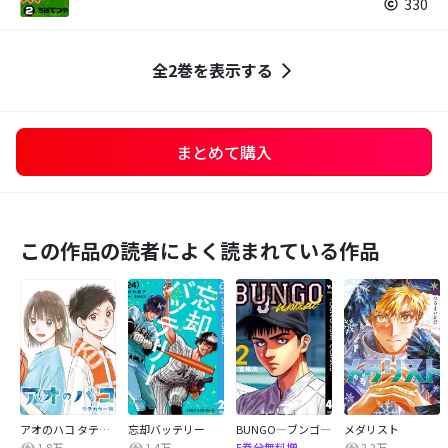
330
全2巻を表示する
まとめて購入
この作品の読者によく読まれている作品
アオのハコ タテカラー版【タテヨミ】
忘却バッテリー
BUNGO―ブンゴ―
メダリスト
1.8万
1.4万
2.2万
5巻分無料増