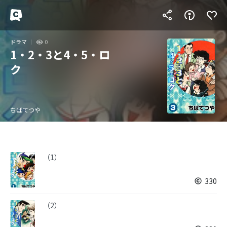
ドラマ
0
1・2・3と4・5・ロ
ク
ちばてつや
（1）
330
（2）