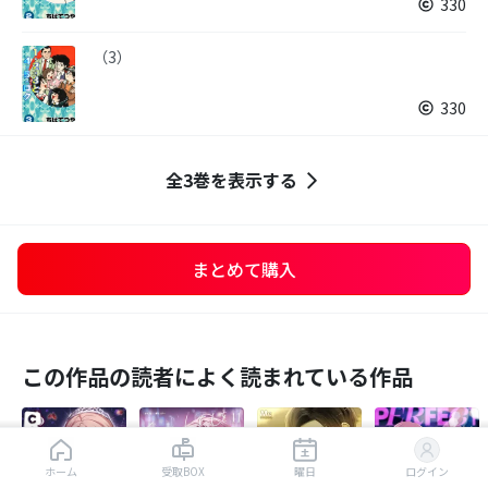
330
（3）
330
全3巻を表示する
まとめて購入
この作品の読者によく読まれている作品
はじめから読む
ホーム
受取BOX
曜日
ログイン