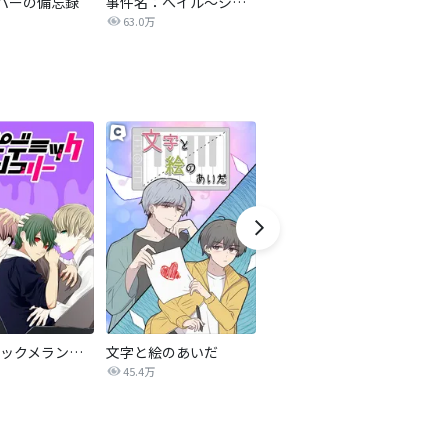
パーの備忘録
事件名：へイル～シャチの狩り方～【改訂版】
異世界で夜の奴隷になりました【改訂版】
激
63.0万
75.4万
エピデミックメランコリー
文字と絵のあいだ
諦める恋愛～叶わない恋～
魂
45.4万
144.1万