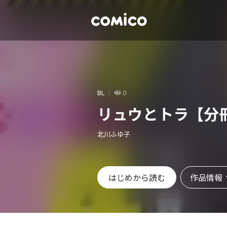
BL
0
リュウとトラ【分
北川ふゆ子
作品情報
はじめから読む