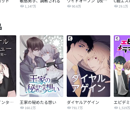
ョット
敏感男子、調教される
ワイドオープン【改訂版】
C級エス
1,147万
90.6万
29.1万
品
クリミナル・インタビュー ～あの日の真実～
王家の秘めたる想い
ダイヤルアゲイン
160.2万
791.7万
1,519万