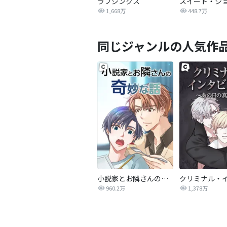
ラブジンクス
スイート・シ
1,668万
448.7万
同じジャンルの人気作
小説家とお隣さんの奇妙な話
960.2万
1,378万