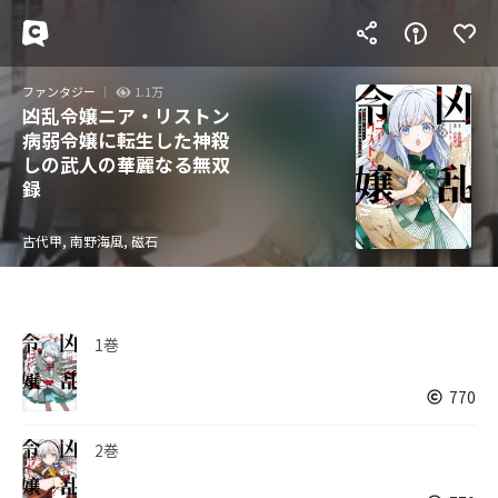
ファンタジー
1.1万
凶乱令嬢ニア・リストン
病弱令嬢に転生した神殺
しの武人の華麗なる無双
録
古代甲, 南野海風, 磁石
1巻
770
2巻