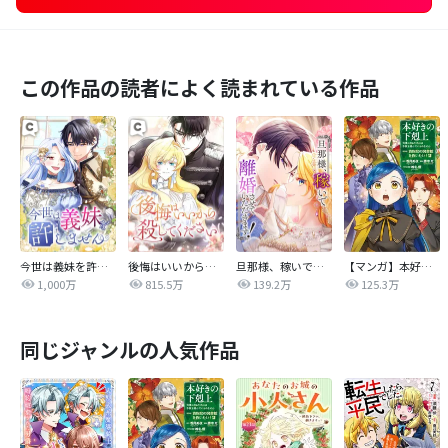
この作品の読者によく読まれている作品
今世は義妹を許しません
後悔はいいから殺してください
旦那様、稼いで離婚させていただきます！
【マンガ】本好きの下剋上 第四部
1,000万
815.5万
139.2万
125.3万
同じジャンルの人気作品