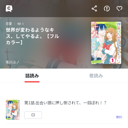
恋愛
0
世界が変わるようなキ
ス、してやるよ。【フル
カラー】
冬川ユノ
話読み
巻読み
第1話 出会い頭に押し倒されて、一目ぼれ！？
無料