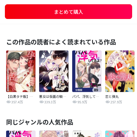
まとめて購入
この作品の読者によく読まれている作品
【白黒タテ版】孕むまで乱れいけ～身代わり花嫁と軍服の猛愛
悪女は仮面の騎士に騙されない
パパ、浮気してるよ？娘と二人でクズ夫を捨てます【分冊版】
恋と弾丸
357.4万
339.3万
95.9万
257.9万
同じジャンルの人気作品