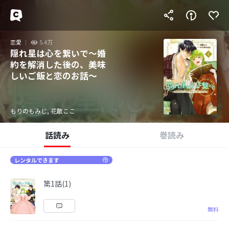
恋愛
5.4万
隠れ星は心を繋いで～婚
約を解消した後の、美味
しいご飯と恋のお話～
もりのもみじ, 花散ここ
話読み
巻読み
レンタルできます
第1話(1)
無料