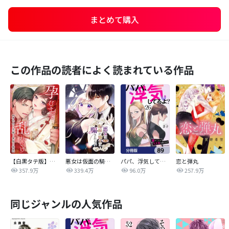
まとめて購入
この作品の読者によく読まれている作品
【白黒タテ版】孕むまで乱れいけ～身代わり花嫁と軍服の猛愛
悪女は仮面の騎士に騙されない
パパ、浮気してるよ？娘と二人でクズ夫を捨てます【分冊版】
恋と弾丸
357.9万
339.4万
96.0万
257.9万
同じジャンルの人気作品