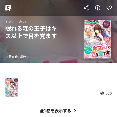
ドラマ
25
眠れる森の王子はキ
ス以上で目を覚ます
笹原智映, 鯛若芽
220
全1巻を表示する