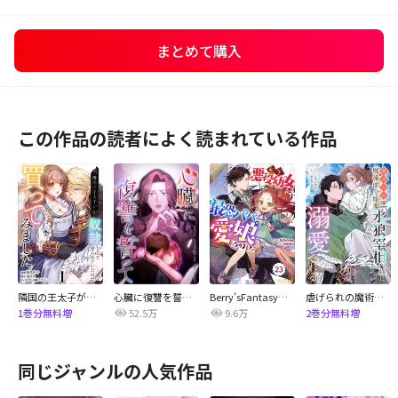
まとめて購入
この作品の読者によく読まれている作品
隣国の王太子が奴隷として売られていたので買ってみました【単話】
心臓に復讐を誓って
Berry’sFantasy転生悪役幼女は最恐パパの愛娘になりました
虐げられの魔術師令嬢は、『氷狼宰相』様に溺愛される【単話】
52.5万
9.6万
1巻分無料増
2巻分無料増
同じジャンルの人気作品