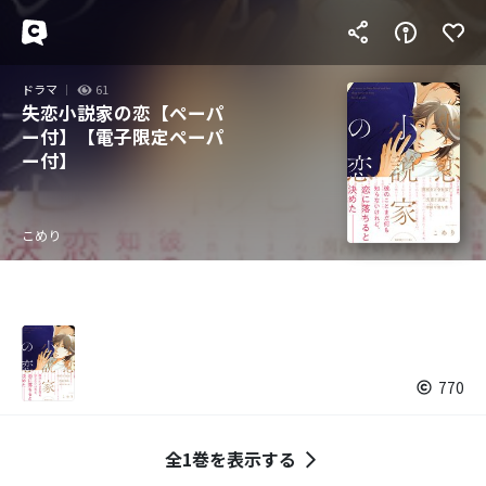
ドラマ
61
失恋小説家の恋【ペーパ
ー付】【電子限定ペーパ
ー付】
こめり
770
全1巻を表示する