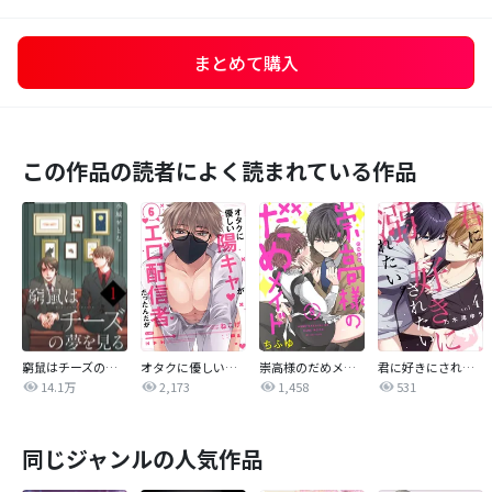
まとめて購入
この作品の読者によく読まれている作品
窮鼠はチーズの夢を見る【単話】
オタクに優しい陽キャがエロ配信者だったんだが【単話売】
崇高様のだめメイド 【単話売】
君に好きにされたい、溺れたい。【連載版】
14.1万
2,173
1,458
531
同じジャンルの人気作品