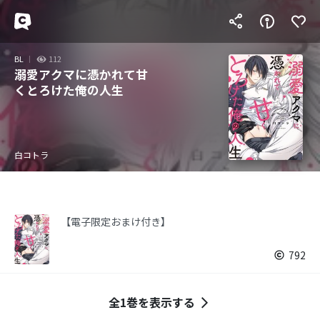
BL
112
溺愛アクマに憑かれて甘
くとろけた俺の人生
白コトラ
【電子限定おまけ付き】
792
全1巻を表示する