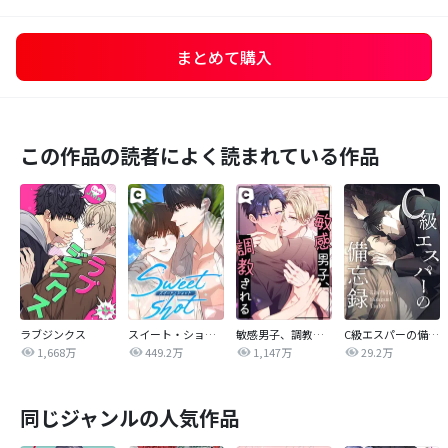
まとめて購入
この作品の読者によく読まれている作品
ラブジンクス
スイート・ショット
敏感男子、調教される
C級エスパーの備忘録
1,668万
449.2万
1,147万
29.2万
同じジャンルの人気作品