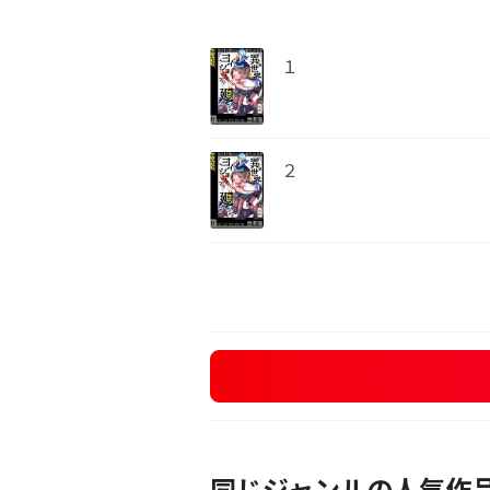
１
２
同じジャンルの人気作