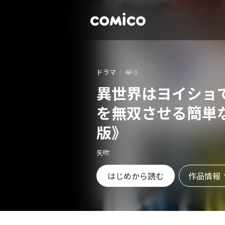
ドラマ
0
異世界はヨイショ
を無双させる簡単
版》
矢吹
作品情報
はじめから読む