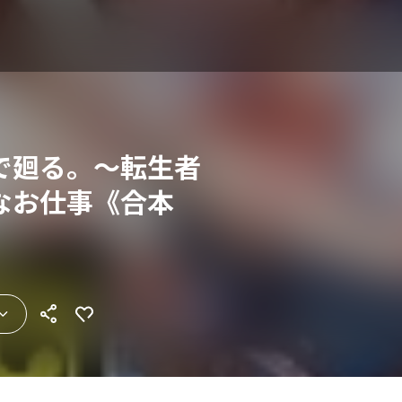
で廻る。～転生者
なお仕事《合本