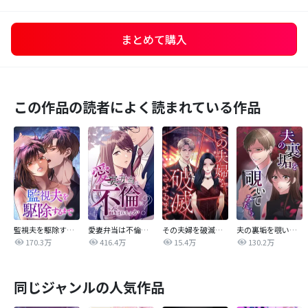
まとめて購入
この作品の読者によく読まれている作品
監視夫を駆除するまで
愛妻弁当は不倫に含まれますか？
その夫婦を破滅させるまで
夫の裏垢を覗いてみたら
170.3万
416.4万
15.4万
130.2万
同じジャンルの人気作品