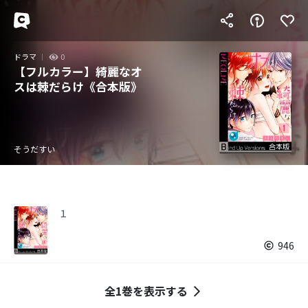
ドラマ
0
【フルカラー】綺麗なオ
スは棘だらけ《合本版》
そうだすい
１
946
全1巻を表示する