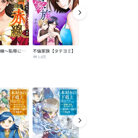
復讐の赤線～恥辱にまみれた少女の運命～【タテヨミ】
不倫家族【タテヨミ】
セフレの品格―プライド―
1.8万
306.3万