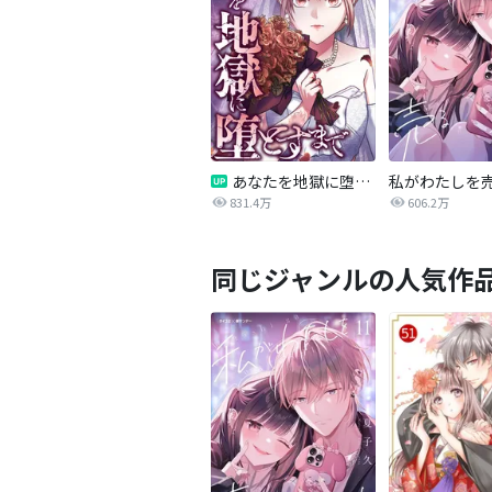
あなたを地獄に堕とすまで
私がわたしを
831.4万
606.2万
同じジャンルの人気作