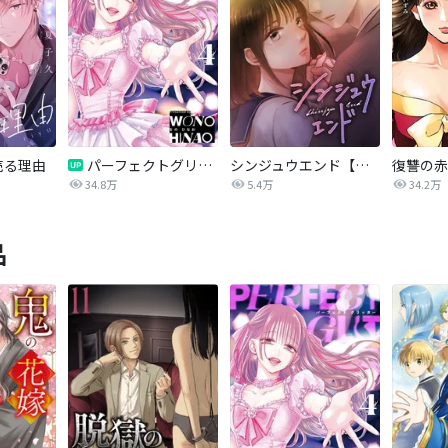
売る理由
パーフェクトグリッター
シンジュウエンド【タテヨミ】
34.8万
5.4万
34.2万
品