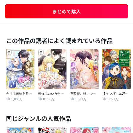
まとめて購入
この作品の読者によく読まれている作品
今世は義妹を許しません
後悔はいいから殺してください
旦那様、稼いで離婚させていただきます！
【マンガ】本好きの下剋上 第四部
1,000万
815.6万
139.2万
125.3万
同じジャンルの人気作品