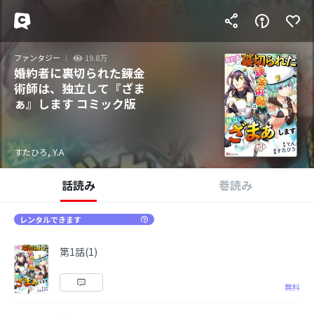
ファンタジー
19.8万
婚約者に裏切られた錬金
術師は、独立して『ざま
ぁ』します コミック版
すたひろ, Y.A
話読み
巻読み
レンタルできます
第1話(1)
無料