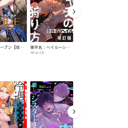
ワイドオープン【改訂版】
事件名：へイル～シャチの狩り方～【改訂版】
亡種【改訂版】
63.0万
243.1万