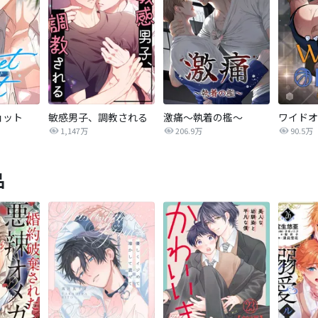
ョット
敏感男子、調教される
激痛～執着の檻～
1,147万
206.9万
90.5万
品