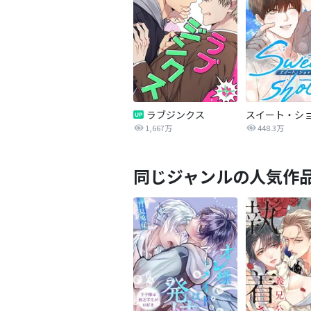
ラブジンクス
スイート・シ
1,667万
448.3万
同じジャンルの人気作