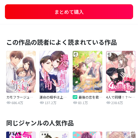
まとめて購入
この作品の読者によく読まれている作品
カモフラージュ夫婦
運命の相手は上司だった
最後の恋を君に捧ぐ～余命1年の御曹司～
4人で同棲！？～逆ハーレムハウスへようこそ♥～【改訂版】
686.4万
137.2万
83.1万
238.6万
同じジャンルの人気作品