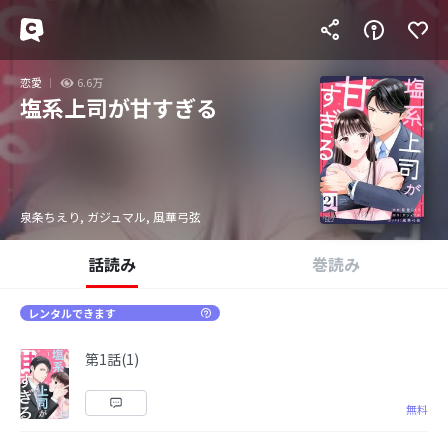
恋愛
6.6万
塩系上司が甘すぎる
泉条ちえり, ガジュマル, 風華弓弦
話読み
巻読み
レンタルできます
第1話(1)
無料