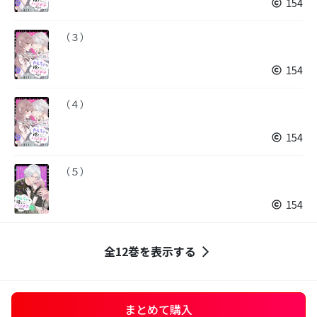
154
（３）
154
（４）
154
（５）
154
全12巻を表示する
まとめて購入