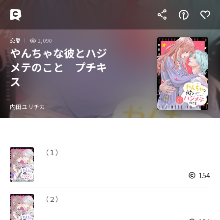
恋愛
2,090
やんちゃな彼とハジ
メテのこと プチキ
ス
内田ユリチカ
（１）
154
（２）