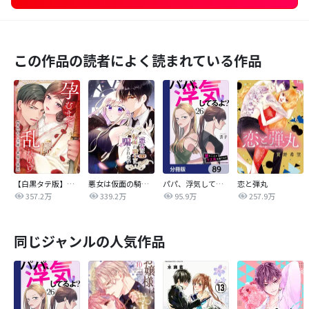
この作品の読者によく読まれている作品
【白黒タテ版】孕むまで乱れいけ～身代わり花嫁と軍服の猛愛
悪女は仮面の騎士に騙されない
パパ、浮気してるよ？娘と二人でクズ夫を捨てます【分冊版】
恋と弾丸
357.2万
339.2万
95.9万
257.9万
同じジャンルの人気作品