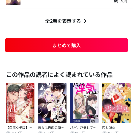
704
全2巻を表示する
まとめて購入
この作品の読者によく読まれている作品
【白黒タテ版】孕むまで乱れいけ～身代わり花嫁と軍服の猛愛
悪女は仮面の騎士に騙されない
パパ、浮気してるよ？娘と二人でクズ夫を捨てます【分冊版】
恋と弾丸
357.4万
339.3万
95.9万
257.9万