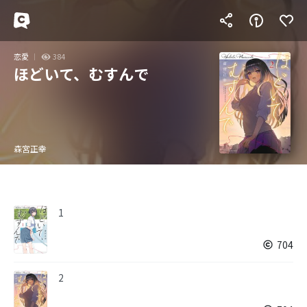
恋愛
384
ほどいて、むすんで
森宮正幸
1
704
2