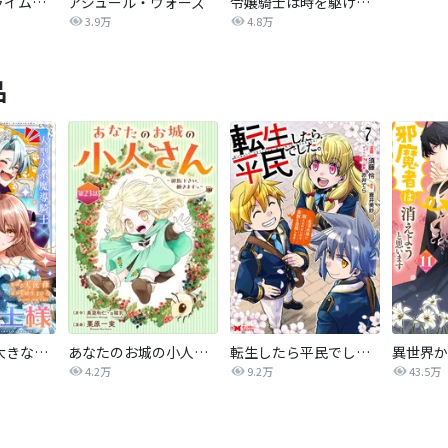
転生したらスライムだった件
アジュール・ウォーズ
令嬢騎士は時を駆ける～最愛の人の死に逆らいます～【タテヨミ】
3.9万
4.8万
品
私の主人は大きな犬系騎士様
あなたのお城の小人さん ～御飯下さい、働きますっ～（コミック）【分冊版】
転生したら平民でした。～生活水準に耐えられないので貴族を目指します～（コミック）
4.2万
9.2万
43.5万