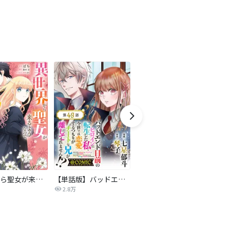
異世界から聖女が来るようなので、邪魔者は消えようと思います【分冊版】
【単話版】バッドエンド目前のヒロインに転生した私、今世では恋愛するつもりがチートな兄が離してくれません！？@COMIC
悪役令嬢の怠惰な溜め息【分冊版】
2.8万
18.3万