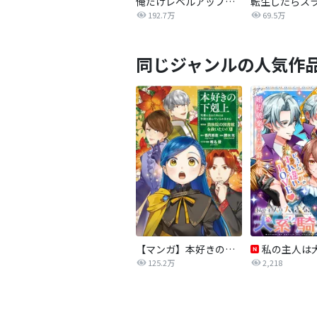
俺だけレベルアップな件
192.7万
69.5万
同じジャンルの人気作
【マンガ】本好きの下剋上 第四部
125.2万
2,218