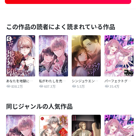
この作品の読者によく読まれている作品
あなたを地獄に堕とすまで
私がわたしを売る理由
シンジュウエンド【タテヨミ】
パーフェクトグリッター
838.2万
607.3万
5.5万
35.4万
同じジャンルの人気作品