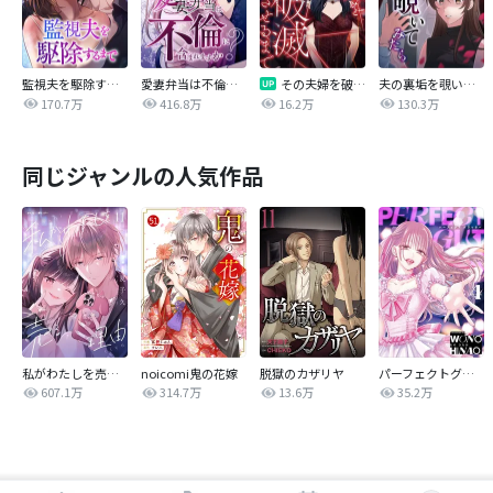
監視夫を駆除するまで
愛妻弁当は不倫に含まれますか？
その夫婦を破滅させるまで
夫の裏垢を覗いてみたら
170.7万
416.8万
16.2万
130.3万
同じジャンルの人気作品
私がわたしを売る理由
noicomi鬼の花嫁
脱獄のカザリヤ
パーフェクトグリッター
607.1万
314.7万
13.6万
35.2万