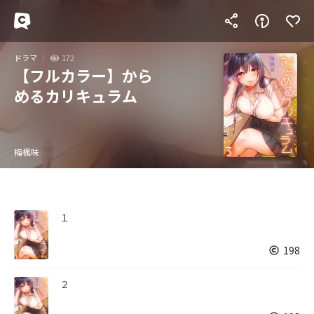
ドラマ
172
【フルカラー】から
めるカリキュラム
梅楓味
１
198
２