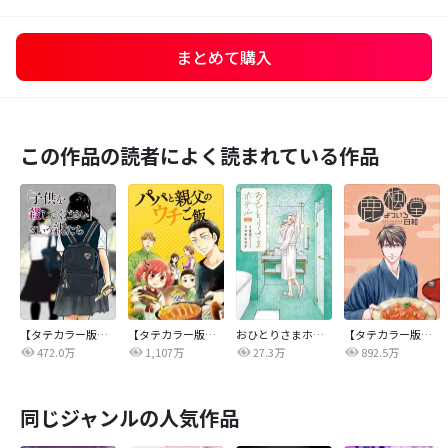
まとめて購入
この作品の読者によく読まれている作品
【タテカラー版】｢子供を殺してください｣という親たち
【タテカラー版】パパと親父のウチご飯
おひとりさまホテル
【タテカラー版】鹿楓堂よついろ日和
472.0万
1,107万
27.3万
892.5万
同じジャンルの人気作品