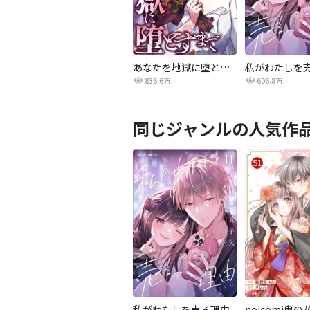
あなたを地獄に堕とすまで
私がわたしを
836.6万
606.8万
同じジャンルの人気作
私がわたしを売る理由
noicomi鬼の