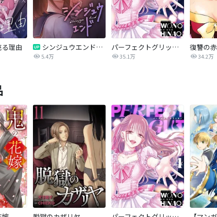
売る理由
シンジュウエンド【タテヨミ】
パーフェクトグリッター
5.4万
35.1万
34.2万
品
花嫁
脱獄のカザリヤ
パーフェクトグリッター