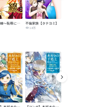
復讐の赤線～恥辱にまみれた少女の運命～【タテヨミ】
不倫家族【タテヨミ】
夫を社会的に抹殺する5つの方法
1.8万
629.6万
【マンガ】本好きの下剋上 第二部
【マンガ】本好きの下剋上 第三部
天は赤い河のほとり