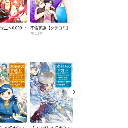
神血の救世主～0.00000001％を引き当て最強へ～【タテヨミ】
不倫家族【タテヨミ】
セフレの品格―プライド―
私
1.8万
306.4万
【マンガ】本好きの下剋上 第二部
【マンガ】本好きの下剋上 第三部
天は赤い河のほとり