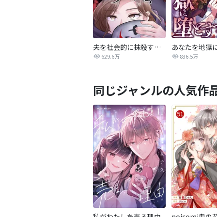
夫を社会的に抹殺する5つの方法
629.6万
836.5万
同じジャンルの人気作
私がわたしを売る理由
noicomi鬼の