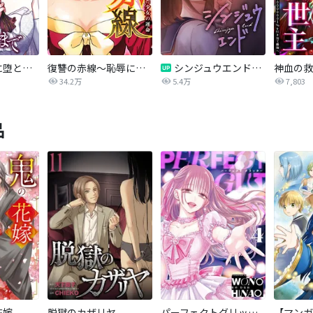
あなたを地獄に堕とすまで
復讐の赤線～恥辱にまみれた少女の運命～【タテヨミ】
シンジュウエンド【タテヨミ】
34.2万
5.4万
7,803
品
花嫁
脱獄のカザリヤ
パーフェクトグリッター