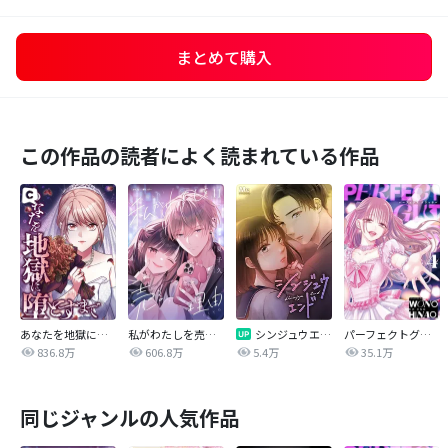
まとめて購入
この作品の読者によく読まれている作品
あなたを地獄に堕とすまで
私がわたしを売る理由
シンジュウエンド【タテヨミ】
パーフェクトグリッター
836.8万
606.8万
5.4万
35.1万
同じジャンルの人気作品