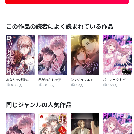
この作品の読者によく読まれている作品
あなたを地獄に堕とすまで
私がわたしを売る理由
シンジュウエンド【タテヨミ】
パーフェクトグリッター
838.0万
607.2万
5.4万
35.3万
同じジャンルの人気作品