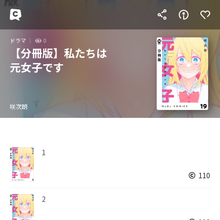
ドラマ
0
【分冊版】私たちは
元女子です
咲次朗
1
110
2