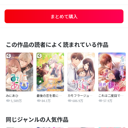
まとめて購入
この作品の読者によく読まれている作品
みにあひ
最後の恋を君に捧ぐ～余命1年の御曹司～
カモフラージュ夫婦
これは二度目で最後の初恋
5,589万
84.3万
686.9万
57.9万
同じジャンルの人気作品