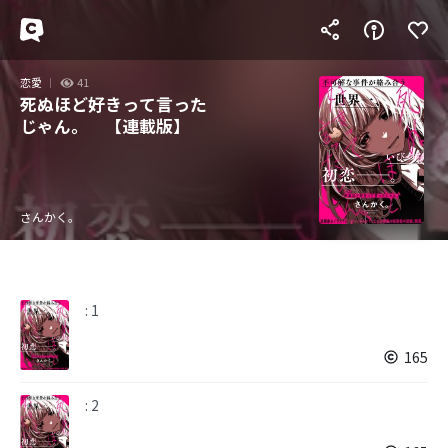
恋愛
41
死ぬほど好きって言った
じゃん。 【連載版】
さんかく。
: 1
165
: 2