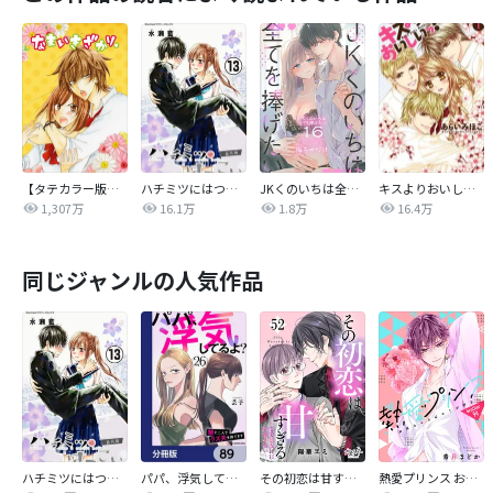
【タテカラー版】なまいきざかり。
ハチミツにはつこい
JKくのいちは全てを捧げたい
キスよりおいしいっ！
1,307万
16.1万
1.8万
16.4万
同じジャンルの人気作品
ハチミツにはつこい
パパ、浮気してるよ？娘と二人でクズ夫を捨てます【分冊版】
その初恋は甘すぎる～恋愛処女には刺激が強い～
熱愛プリンス お兄ちゃんはキミが好き