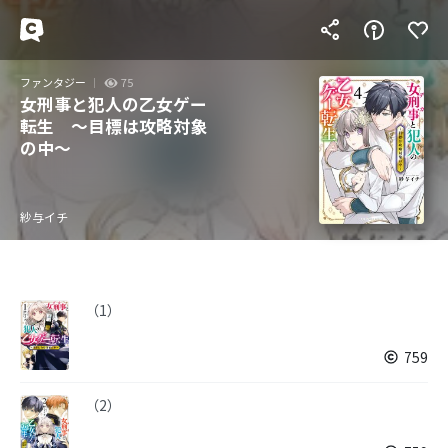
ファンタジー
75
女刑事と犯人の乙女ゲー
転生 ～目標は攻略対象
の中～
紗与イチ
（1）
759
（2）