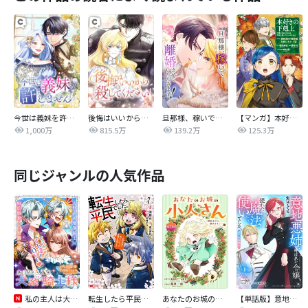
今世は義妹を許しません
後悔はいいから殺してください
旦那様、稼いで離婚させていただきます！
【マンガ】本好きの下剋上 第四部
1,000万
815.5万
139.2万
125.3万
同じジャンルの人気作品
私の主人は大きな犬系騎士様
転生したら平民でした。～生活水準に耐えられないので貴族を目指します～（コミック）
あなたのお城の小人さん ～御飯下さい、働きますっ～（コミック）【分冊版】
【単話版】意地悪姉と呼ばれた令嬢、実はとても優れた魔法使いでした。@COMIC