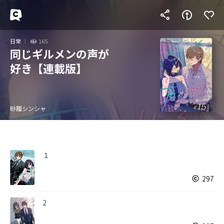
日常
165
同じギルメンの声が
好き【連載版】
砂履シンシャ
１
297
2