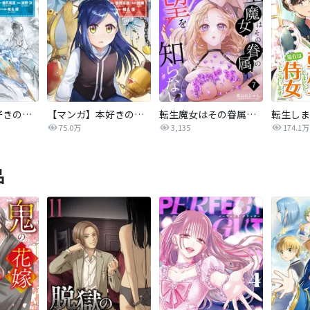
【マンガ】本好きの下剋上 第三部
【マンガ】本好きの下剋上
転生魔女はその眷属の欲望を知らない
75.0万
3,135
174.1万
品