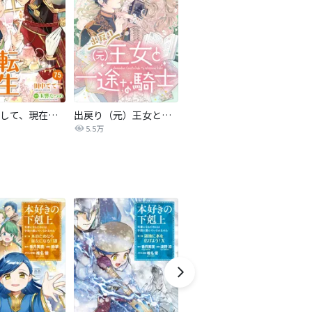
転生しまして、現在は侍女でございます。
出戻り（元）王女と一途な騎士【単話売】
5.5万