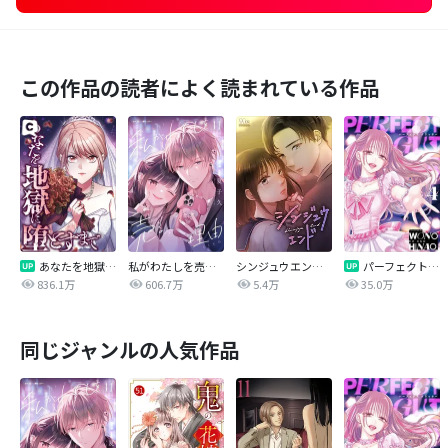
この作品の読者によく読まれている作品
あなたを地獄に堕とすまで
私がわたしを売る理由
シンジュウエンド【タテヨミ】
パーフェクトグリッター
836.1万
606.7万
5.4万
35.0万
同じジャンルの人気作品