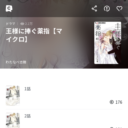
ドラマ
2.2万
王様に捧ぐ薬指【マ
イクロ】
わたなべ志穂
1話
176
2話