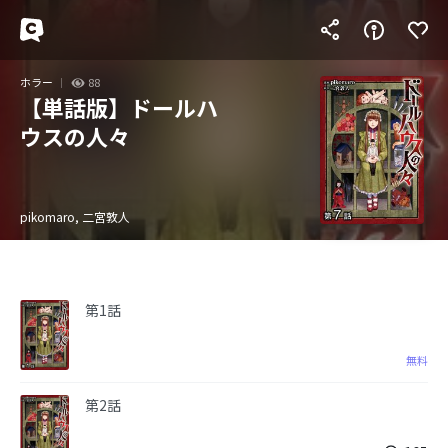
ホラー
88
【単話版】ドールハ
ウスの人々
pikomaro, 二宮敦人
第1話
無料
第2話