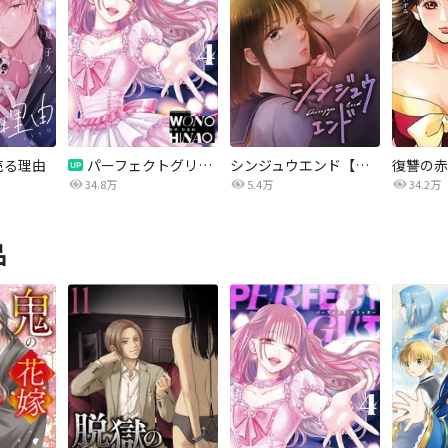
売る理由
パーフェクトグリッター
シンジュウエンド【タテヨミ】
34.8万
5.4万
34.2万
品