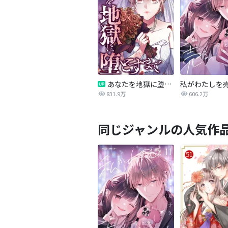
あなたを地獄に堕とすまで
私がわたしを
831.9万
606.2万
同じジャンルの人気作