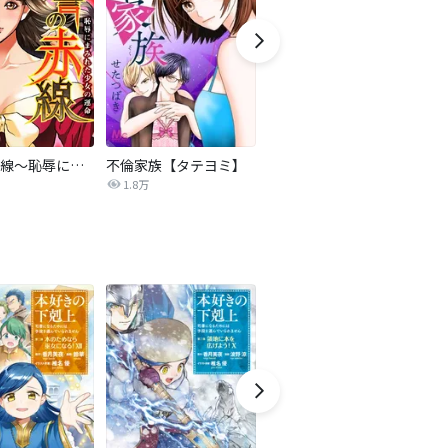
復讐の赤線～恥辱にまみれた少女の運命～【タテヨミ】
不倫家族【タテヨミ】
セフレの品格―プライド―
1.8万
306.3万