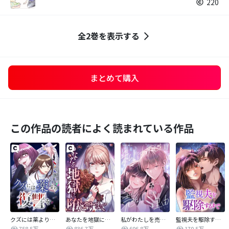
220
全2巻を表示する
まとめて購入
この作品の読者によく読まれている作品
クズには薬より復讐を
あなたを地獄に堕とすまで
私がわたしを売る理由
監視夫を駆除するまで
758.5万
836.7万
606.8万
170.5万