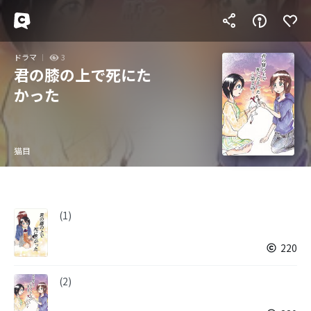
ドラマ
3
君の膝の上で死にた
かった
猫目
(1)
220
(2)