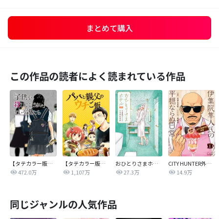
まとめて購入
この作品の読者によく読まれている作品
【タテカラー版】｢子供を殺してください｣という親たち
【タテカラー版】パパと親父のウチご飯
おひとりさまホテル
CITY HUNTER外伝 伊集院隼人氏の平穏ならぬ日常
472.0万
1,107万
27.3万
14.9万
同じジャンルの人気作品