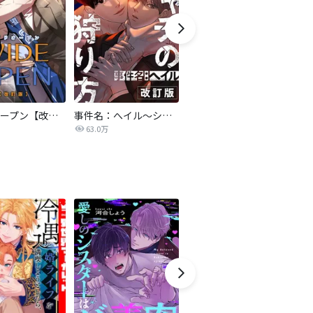
ワイドオープン【改訂版】
事件名：へイル～シャチの狩り方～【改訂版】
亡種【改訂版】
63.0万
243.1万