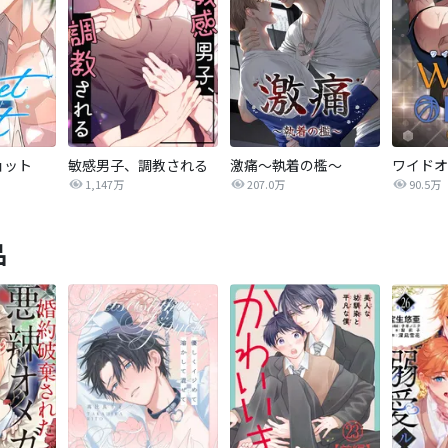
ョット
敏感男子、調教される
激痛～執着の檻～
1,147万
207.0万
90.5万
品