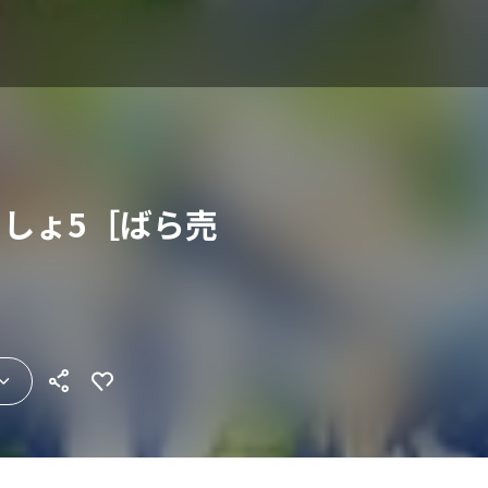
ましょ5［ばら売