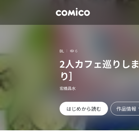
BL
6
2人カフェ巡りし
り］
宏橋昌水
作品情報
はじめから読む