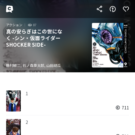
アクション
87
真の安らぎはこの世にな
く -シン・仮面ライダー
SHOCKER SIDE-
藤村緋二, 石ノ森章太郎, 山田胡瓜
1
711
2