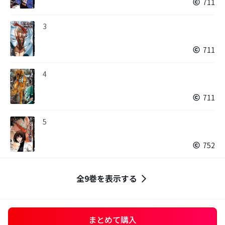
711
3
711
4
711
5
752
全9巻を表示する
まとめて購入