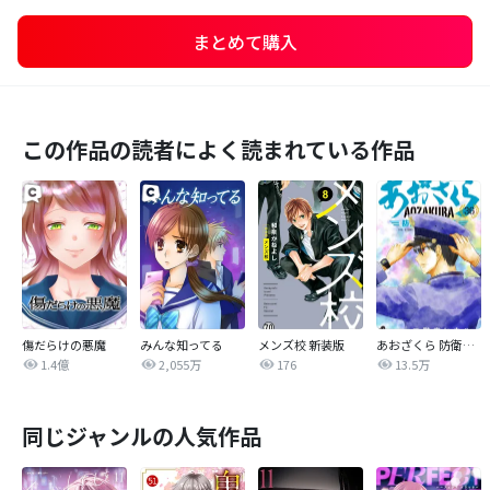
まとめて購入
この作品の読者によく読まれている作品
傷だらけの悪魔
みんな知ってる
メンズ校 新装版
あおざくら 防衛大学校物語
1.4億
2,055万
176
13.5万
同じジャンルの人気作品