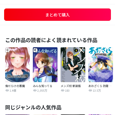
まとめて購入
この作品の読者によく読まれている作品
傷だらけの悪魔
みんな知ってる
メンズ校 新装版
あおざくら 防衛大学校物語
1.4億
2,055万
183
13.5万
同じジャンルの人気作品