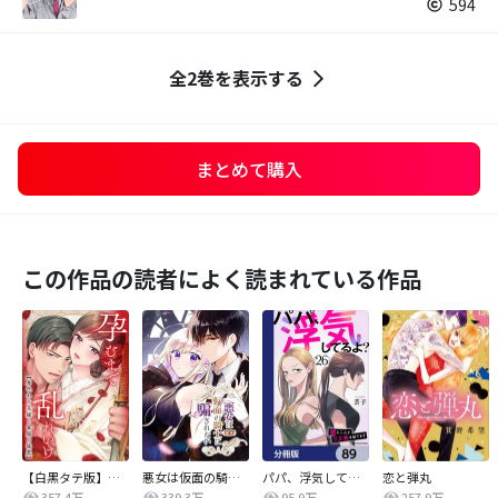
594
全2巻を表示する
まとめて購入
この作品の読者によく読まれている作品
【白黒タテ版】孕むまで乱れいけ～身代わり花嫁と軍服の猛愛
悪女は仮面の騎士に騙されない
パパ、浮気してるよ？娘と二人でクズ夫を捨てます【分冊版】
恋と弾丸
357.4万
339.3万
95.9万
257.9万