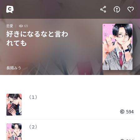
恋愛
69
好きになるなと言わ
れても
長岡みう
（１）
594
（２）