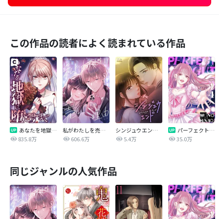
この作品の読者によく読まれている作品
あなたを地獄に堕とすまで
私がわたしを売る理由
シンジュウエンド【タテヨミ】
パーフェクトグリッター
835.8万
606.6万
5.4万
35.0万
同じジャンルの人気作品