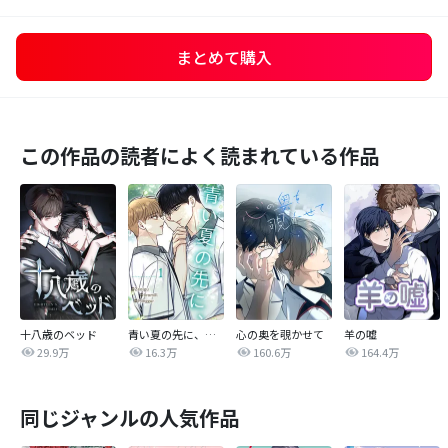
まとめて購入
この作品の読者によく読まれている作品
十八歳のベッド
青い夏の先に、【完全版】
心の奥を覗かせて
羊の嘘
29.9万
16.3万
160.6万
164.4万
同じジャンルの人気作品