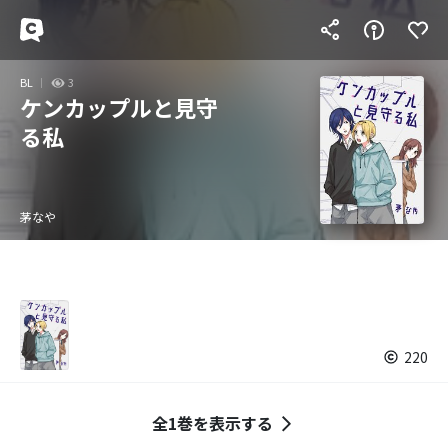
BL
3
ケンカップルと見守
る私
茅なや
220
全1巻を表示する