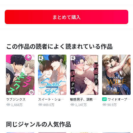
まとめて購入
この作品の読者によく読まれている作品
ラブジンクス
スイート・ショット
敏感男子、調教される
ワイドオープン【改訂版】
1,668万
449.0万
1,147万
90.9万
同じジャンルの人気作品