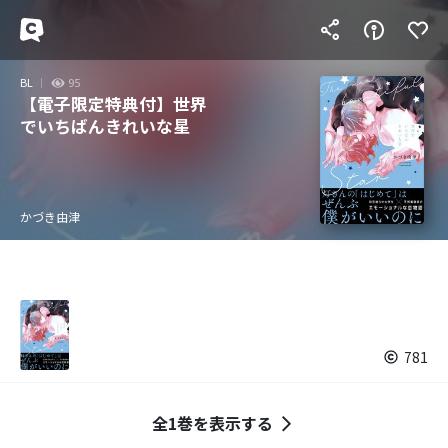
BL
95
【電子限定特典付】世界
でいちばんきれいな星
かづき由津
781
全1巻を表示する