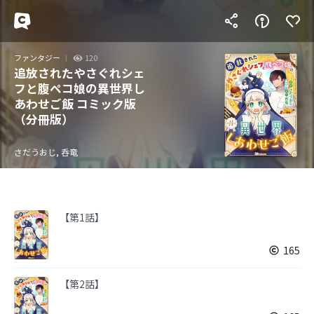
ファンタジー
120
追放されたやさぐれシェ
フと腹ペコ娘の異世界し
あわせご飯 コミック版
（分冊版）
さだうおじ, 呑竜
【第1話】
165
【第2話】