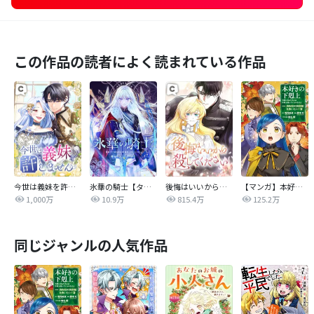
この作品の読者によく読まれている作品
今世は義妹を許しません
氷華の騎士【タテヨミ】
後悔はいいから殺してください
【マンガ】本好きの下剋上 第四部
1,000万
10.9万
815.4万
125.2万
同じジャンルの人気作品