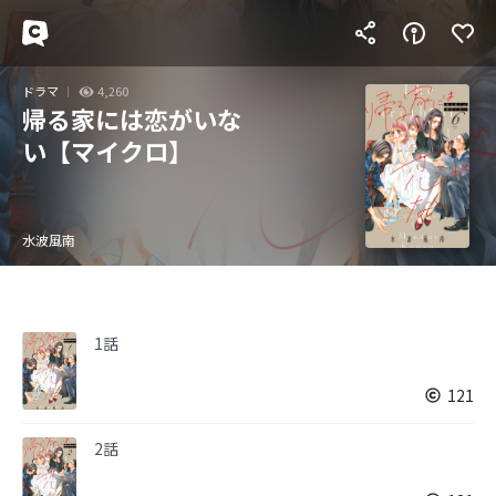
ドラマ
4,260
帰る家には恋がいな
い【マイクロ】
水波風南
1話
121
2話