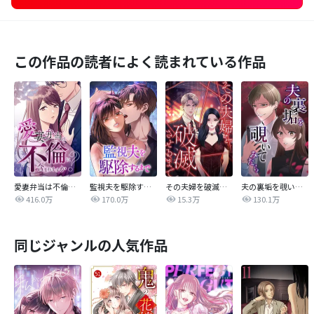
この作品の読者によく読まれている作品
愛妻弁当は不倫に含まれますか？
監視夫を駆除するまで
その夫婦を破滅させるまで
夫の裏垢を覗いてみたら
416.0万
170.0万
15.3万
130.1万
同じジャンルの人気作品