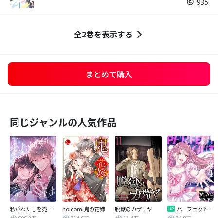
935
全2巻を表示する
まとめて購入
同じジャンルの人気作品
私がわたしを売る理由
noicomi鬼の花嫁
脱獄のカザリヤ
パーフェクトグリッター
606.2万
314.6万
13.4万
34.8万