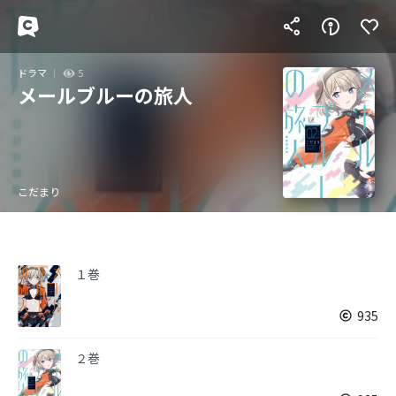
ドラマ
5
メールブルーの旅人
こだまり
１巻
935
２巻